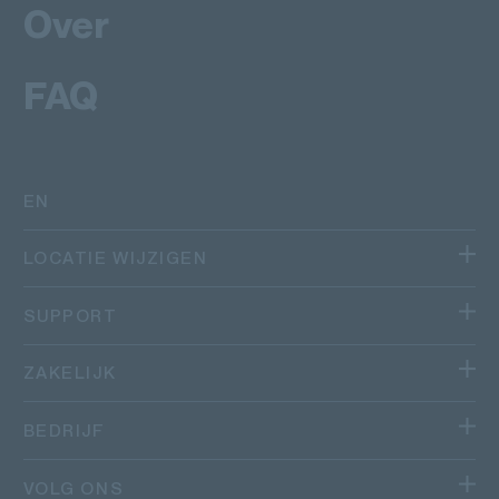
Over
FAQ
EN
LOCATIE WIJZIGEN
We zijn actief in meerdere landen.
SUPPORT
Canada
VOLG JE PAKKET
ZAKELIJK
Québec
Andere Canadese provincies
HELP
PAKKETVERVOER
BEDRIJF
Australië
OVER ONS
VOLG ONS