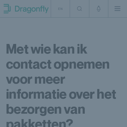
Skip to navigation
SKip to content
EN
Men
Dragonfly Shipping NL
Met wie kan ik
contact opnemen
voor meer
informatie over het
bezorgen van
pakketten?