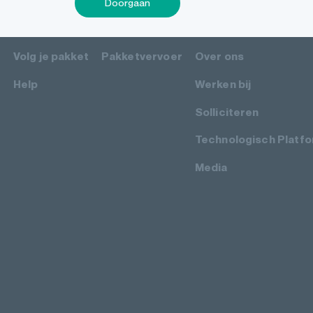
Doorgaan
SUPPORT
ZAKELIJK
BEDRIJF
Volg je pakket
Pakketvervoer
Over ons
Help
Werken bij
Solliciteren
Technologisch Platf
Media