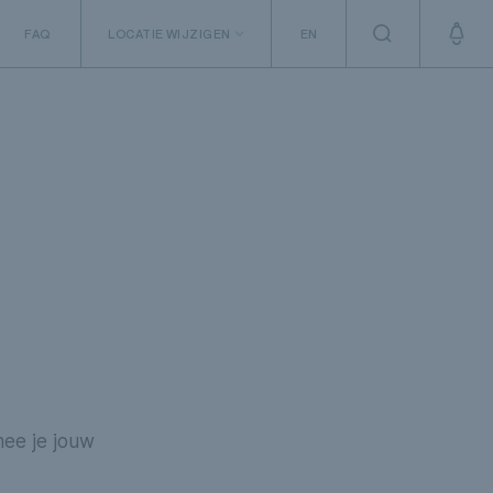
FAQ
LOCATIE WIJZIGEN
EN
Andere Canadese provincies
mee je jouw