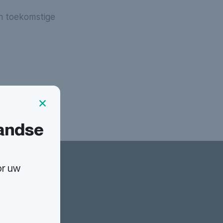
 en toekomstige
landse
or uw