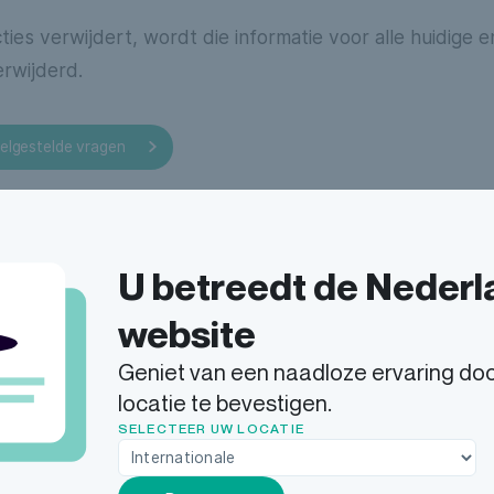
ucties verwijdert, wordt die informatie voor alle huidige
rwijderd.
eelgestelde vragen
U betreedt de Neder
website
Geniet van een naadloze ervaring do
locatie te bevestigen.
SELECTEER UW LOCATIE