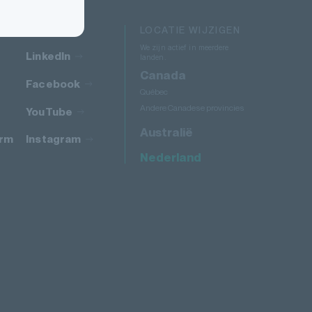
VOLG ONS
LOCATIE WIJZIGEN
We zijn actief in meerdere
LinkedIn
landen.
Canada
Facebook
Québec
Andere Canadese provincies
YouTube
Australië
orm
Instagram
Nederland