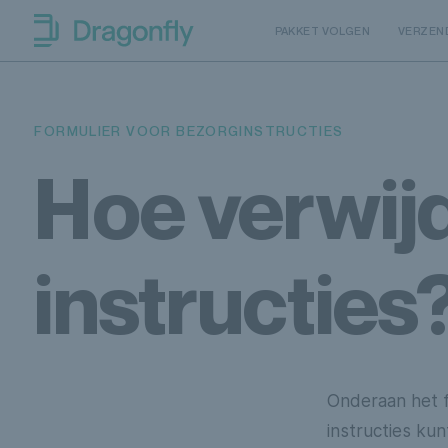
Skip to navigation
SKip to content
PAKKET VOLGEN
VERZEN
Dragonfly Shipping NL
FORMULIER VOOR BEZORGINSTRUCTIES
Hoe verwijd
instructies
Onderaan het f
instructies kun