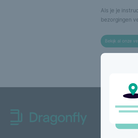
Als je je instr
bezorgingen ve
Bekijk al onze veelgestelde
Bekijk al onze v
vragen
Dragonfly Shipping NL