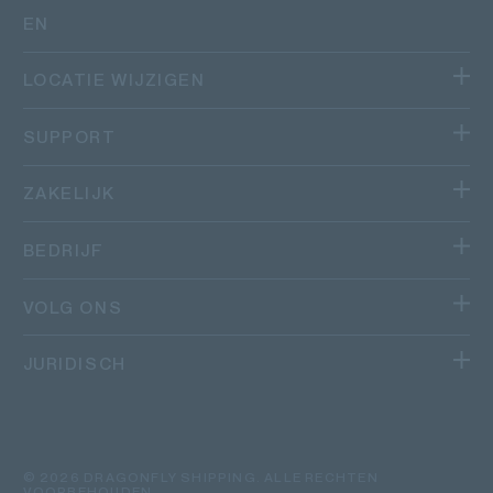
EN
LOCATIE WIJZIGEN
We zijn actief in meerdere landen.
SUPPORT
Canada
VOLG JE PAKKET
ZAKELIJK
Québec
Andere Canadese provincies
HELP
PAKKETVERVOER
BEDRIJF
Australië
OVER ONS
VOLG ONS
Nederland
WERKEN BIJ
LINKEDIN
JURIDISCH
SOLLICITEREN
FACEBOOK
GEBRUIKSVOORWAARDEN
TECHNOLOGISCH PLATFORM
YOUTUBE
PRIVACYBELEID
© 2026 DRAGONFLY SHIPPING. ALLE RECHTEN
VOORBEHOUDEN.