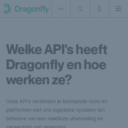
Skip to navigation
SKip to content
EN
Men
Dragonfly Shipping NL
Welke API's heeft
Dragonfly en hoe
werken ze?
Onze API’s verbinden je bestaande tools en
platformen met ons logistieke systeem ten
behoeve van een naadloze uitwisseling en
verwerking van gegevens.