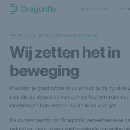
Skip to navigation
SKip to content
PAKKET VOLGEN
VERZEN
Dragonfly Shipping NL
VACATURES IN ONS SORTEERCENTRUM
Wij zetten het in
beweging
Presteer je goed onder druk en kun je de fysieke u
aan, die de dynamiek van een sorteercentrum met 
meebrengt? Dan hebben wij dé baan voor jou.
De sorteercentra van Dragonfly verwerken elke d
pakketvolumes. In een snel groeiende omgeving 