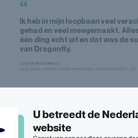
“
Ik heb in mijn loopbaan veel versc
gehad en veel meegemaakt. Alles 
één ding echt uit en dat was de su
van Dragonfly.
LUCAS MCDONALD
REGIONAL OPERATIONS MANAGER, ONTARIO EAST. CA
U betreedt de Neder
website