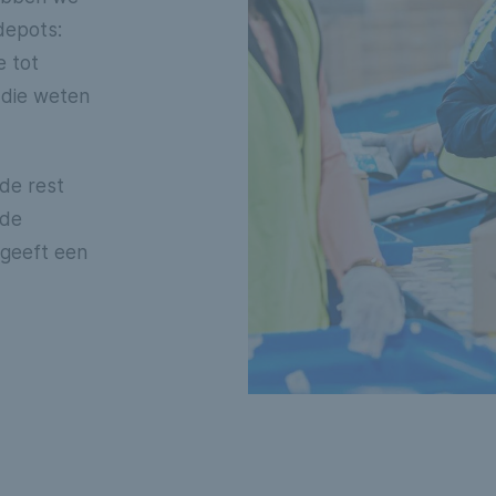
depots:
e tot
 die weten
 de rest
 de
 geeft een