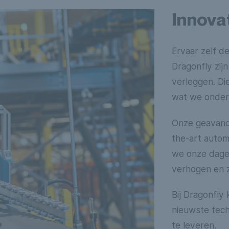
Innova
Ervaar zelf de
Dragonfly zij
verleggen. Die
wat we onde
Onze geavance
the-art autom
we onze dagel
verhogen en z
Bij Dragonfly
nieuwste tech
te leveren.