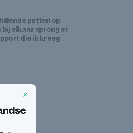
hillende petten op
bij elkaar sprong er
pport die ik kreeg
landse