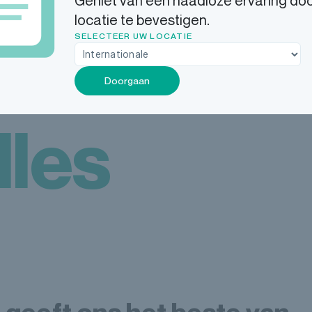
Geniet van een naadloze ervaring do
locatie te bevestigen.
heid
SELECTEER UW LOCATIE
Doorgaan
lles