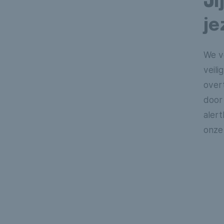
Ji
je
We vo
veil
over
door
aler
onze